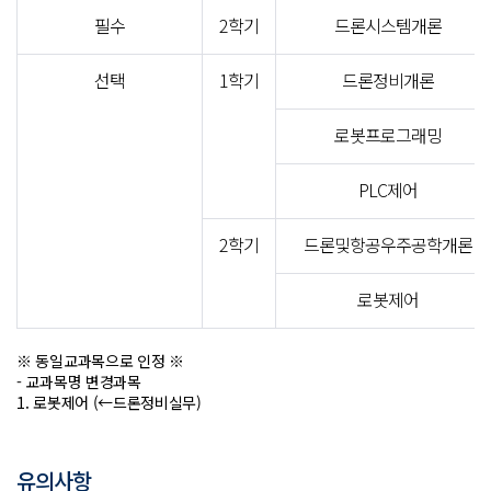
필수
2학기
드론시스템개론
선택
1학기
드론정비개론
로봇프로그래밍
PLC제어
2학기
드론및항공우주공학개론
로봇제어
※ 동일교과목으로 인정 ※
- 교과목명 변경과목
1. 로봇제어 (←드론정비실무)
유의사항