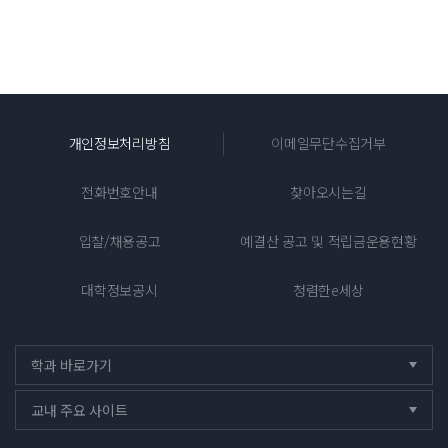
위로
개인정보처리방침
이메일무단수집거부
전화번호안내
찾아오시는길
입찰/채용공고
예결산 공고 및 적립금운용현황
대학정보공시
청렴한e세상
학과 바로가기
닫힘
교내 주요 사이트
닫힘