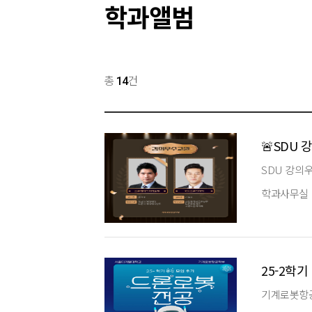
학과앨범
검
총
건
14
색
용
🚨SDU
SDU 강의
학과사무실
25-2학
기계로봇항공