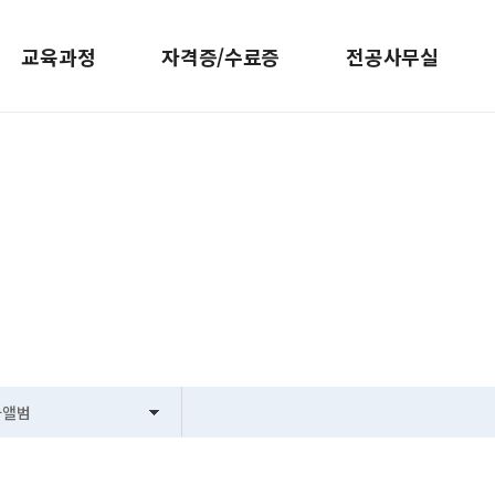
교육과정
자격증/수료증
전공사무실
커뮤니티
과앨범