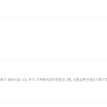
후기 공유드립니다. 우리 기계제어공학전공은 3명, 드론로봇전공은 5명이 참