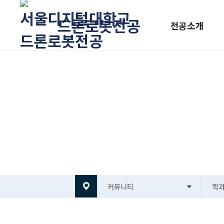
드론로봇전공
전공소개
커뮤니티
학